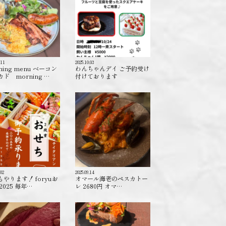
.11
2025.10.03
ning menu ベーコン
わんちゃんデイ ご予約受け
ド morning …
付けております️
.02
2025.09.14
もやります！ foryuお
オマール海老のペスカトー
2025 毎年…
レ 2680円 オマ…