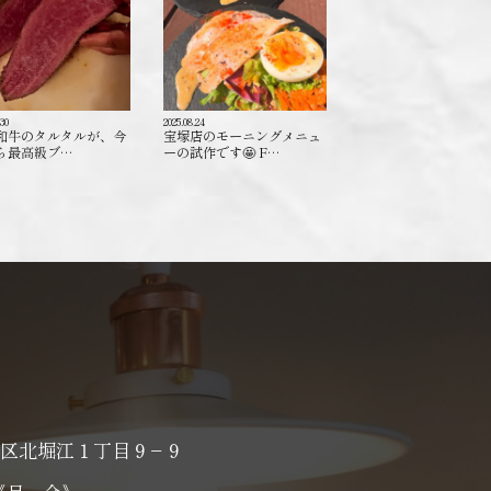
.30
2025.08.24
和牛のタルタルが、今
宝塚店のモーニングメニュ
ら最高級ブ…
ーの試作です🤩 F…
区北堀江１丁目９−９