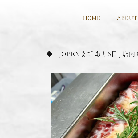
HOME
ABOUT
– ̗̀ OPENまで あと6日 ̖́