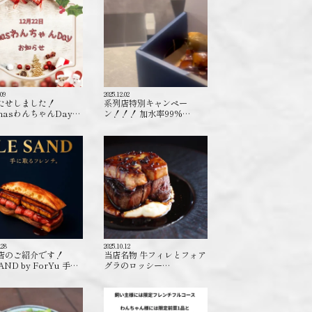
.09
2025.12.02
たせしました！
系列店特別キャンペー
masわんちゃんDay…
ン！！！ 加水率99%…
.28
2025.10.12
店のご紹介です！
当店名物 牛フィレとフォア
AND by ForYu 手…
グラのロッシー…