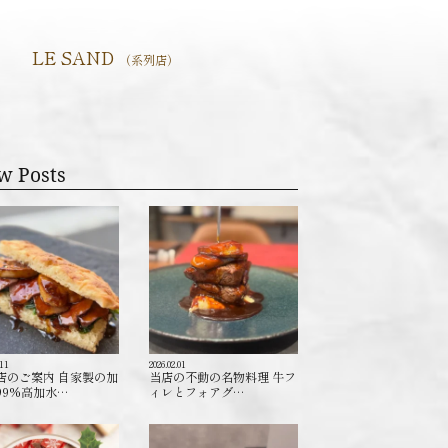
LE SAND
（系列店）
w Posts
.11
2026.02.01
店のご案内 自家製の加
当店の不動の名物料理 牛フ
99%高加水…
ィレとフォアグ…