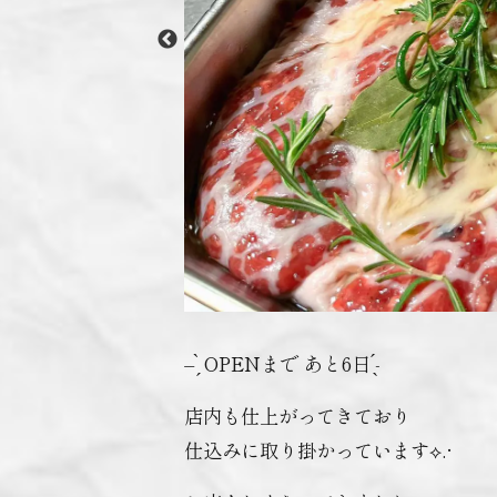
– ̗̀ OPENまで あと6日 ̖́-
店内も仕上がってきており
仕込みに取り掛かっています⟡.·