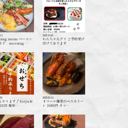
.11
2025.10.03
ning menu ベーコン
わんちゃんデイ ご予約受け
ド morning …
付けております️
.02
2025.09.14
もやります！ foryuお
オマール海老のペスカトー
2025 毎年…
レ 2680円 オマ…