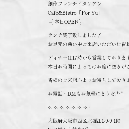
創作フレンチイタリアン
Cafe&Bistro「For Yu」
‪ – ̗̀ 本日OPEN ̖́-‬
ランチ終了致しました！
お足元の悪い中ご来店いただいた皆
ディナーは17時から営業しておりま
本日お時間によってはお席に空きが
皆様のご来店心よりお待ちしており
お電話・DMもお気軽にどうぞ.*･ﾟ
⟡.·⟡.·⟡.·⟡.·⟡.·⟡.·⟡.·
大阪府大阪市西区北堀江1-9-9 1階