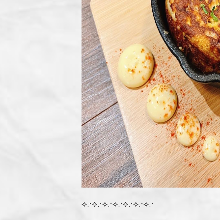
⟡.·⟡.·⟡.·⟡.·⟡.·⟡.·⟡.·