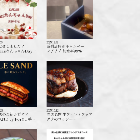
.09
2025.12.02
たせしました！
系列店特別キャンペー
masわんちゃんDay…
ン！！！ 加水率99%…
.28
2025.10.12
店のご紹介です！
当店名物 牛フィレとフォア
AND by ForYu 手…
グラのロッシー…