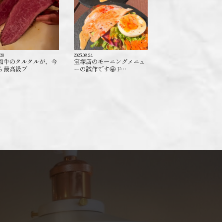
.30
2025.08.24
和牛のタルタルが、今
宝塚店のモーニングメニュ
ら最高級ブ…
ーの試作です🤩 F…