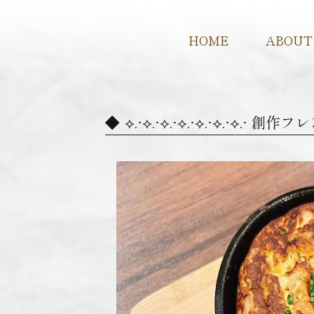
HOME
ABOUT
⟡.·⟡.·⟡.·⟡.·⟡.·⟡.·⟡.·