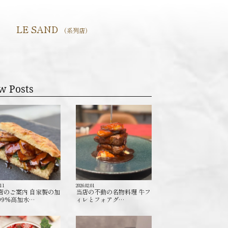
LE SAND
（系列店）
w Posts
.11
2026.02.01
店のご案内 自家製の加
当店の不動の名物料理 牛フ
99%高加水…
ィレとフォアグ…