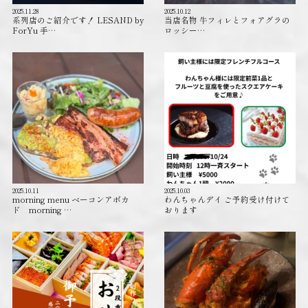
2025.11.28
2025.10.12
系列店のご紹介です！ LESAND by
当店名物 牛フィレとフォアグラの
ForYu 手…
ロッシー…
2025.10.11
2025.10.03
morning menu ベーコンアボカ
わんちゃんデイ ご予約受け付けて
ド morning …
おります️