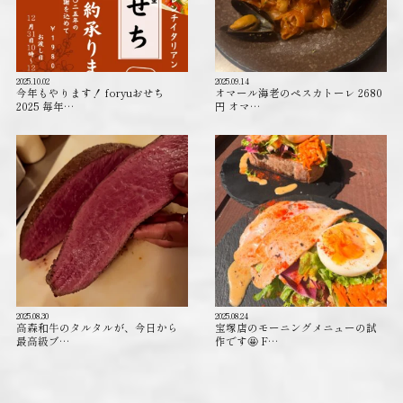
2025.10.02
2025.09.14
今年もやります！ foryuおせち
オマール海老のペスカトーレ 2680
2025 毎年…
円 オマ…
2025.08.30
2025.08.24
高森和牛のタルタルが、今日から
宝塚店のモーニングメニューの試
最高級ブ…
作です🤩 F…