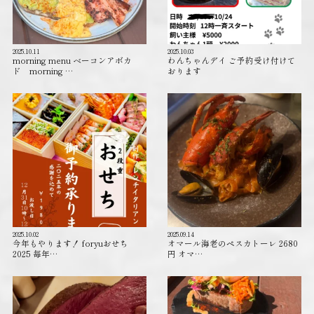
2025.10.11
2025.10.03
morning menu ベーコンアボカ
わんちゃんデイ ご予約受け付けて
ド morning …
おります️
2025.10.02
2025.09.14
今年もやります！ foryuおせち
オマール海老のペスカトーレ 2680
2025 毎年…
円 オマ…