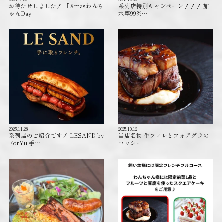
お待たせしました！ 「Xmasわんち
系列店特別キャンペーン！！！ 加
ゃんDay…
水率99%…
2025.11.28
2025.10.12
系列店のご紹介です！ LESAND by
当店名物 牛フィレとフォアグラの
ForYu 手…
ロッシー…