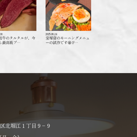
.30
2025.08.24
和牛のタルタルが、今
宝塚店のモーニングメニュ
ら最高級ブ…
ーの試作です🤩 F…
区北堀江１丁目９−９