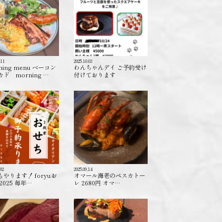
.11
2025.10.03
ning menu ベーコン
わんちゃんデイ ご予約受け
ド morning …
付けております️
.02
2025.09.14
もやります！ foryuお
オマール海老のペスカトー
2025 毎年…
レ 2680円 オマ…