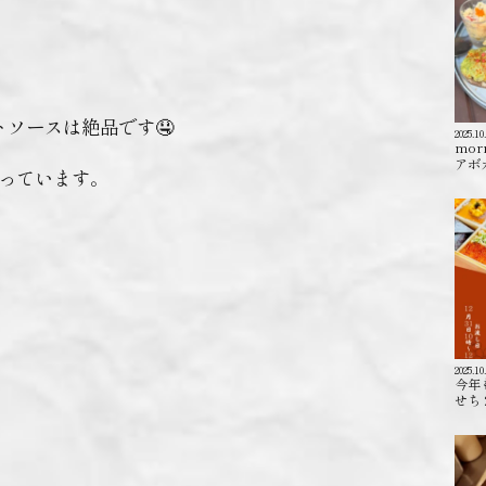
ソースは絶品です🤤
2025.10
mor
アボカ
なっています。
2025.10
今年
せち 