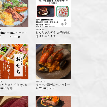
.11
2025.10.03
ning menu ベーコン
わんちゃんデイ ご予約受け
ド morning …
付けております️
.02
2025.09.14
もやります！ foryuお
オマール海老のペスカトー
2025 毎年…
レ 2680円 オマ…