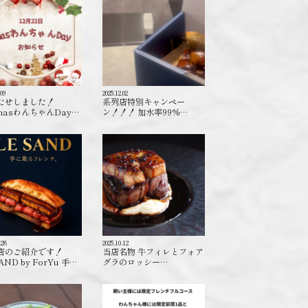
.09
2025.12.02
たせしました！
系列店特別キャンペー
masわんちゃんDay…
ン！！！ 加水率99%…
.28
2025.10.12
店のご紹介です！
当店名物 牛フィレとフォア
AND by ForYu 手…
グラのロッシー…