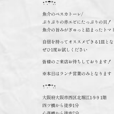
⋆̩*̣̩☂︎*̣̩⋆̩
魚介のペスカトーレ/
ぷりぷりの赤エビにたっぷりの貝！
魚介の旨みがぎゅっと詰まったトマト
自信を持ってオススメできる1皿と
ぜひ1度お試しください
皆様のご来店お待ちしております！
※本日はランチ営業のみとなります
⋆̩*̣̩☂︎*̣̩⋆̩
大阪府大阪市西区北堀江1-9-9 1階
四ツ橋から徒歩1分
心斎橋から徒歩7分