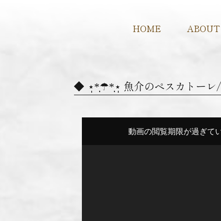
HOME
ABOUT
⋆̩*̣̩☂︎*̣̩⋆̩ 魚介のペスカ
動
画
プ
レ
ー
ヤ
ー