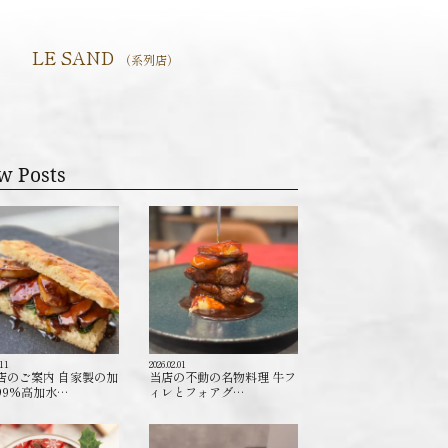
LE SAND
（系列店）
w Posts
.11
2026.02.01
店のご案内 自家製の加
当店の不動の名物料理 牛フ
99%高加水…
ィレとフォアグ…