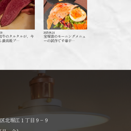
.30
2025.08.24
和牛のタルタルが、今
宝塚店のモーニングメニュ
ら最高級ブ…
ーの試作です🤩 F…
区北堀江１丁目９−９