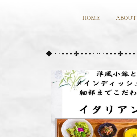
HOME
ABOUT
· · • • • ✤ • • • · ·· · • • • ✤ 