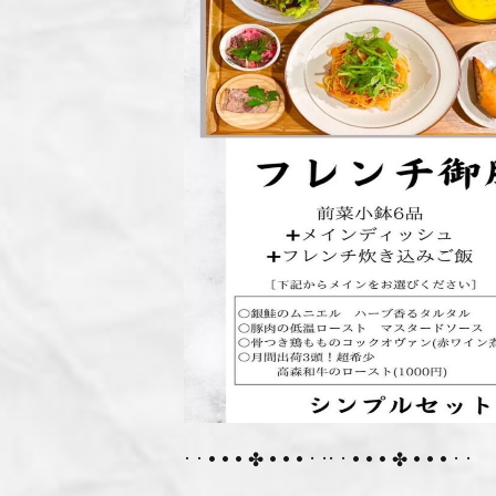
· · • • • ✤ • • • · ·· · • • • ✤ • • • · ·