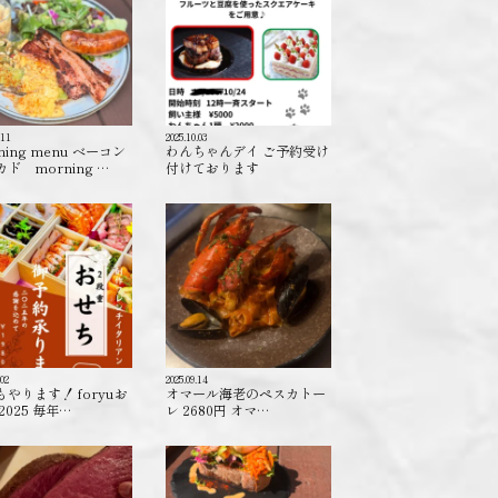
.11
2025.10.03
ning menu ベーコン
わんちゃんデイ ご予約受け
ド morning …
付けております️
.02
2025.09.14
もやります！ foryuお
オマール海老のペスカトー
2025 毎年…
レ 2680円 オマ…