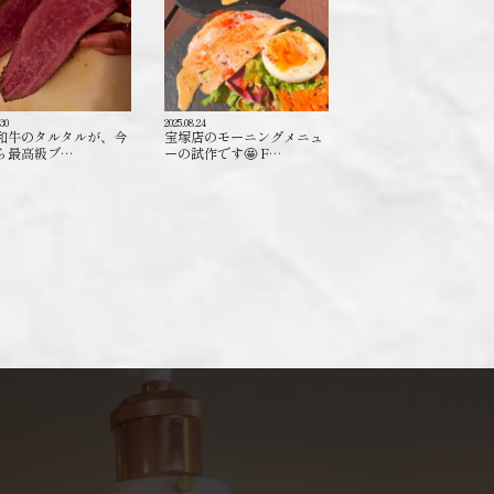
.30
2025.08.24
和牛のタルタルが、今
宝塚店のモーニングメニュ
ら最高級ブ…
ーの試作です🤩 F…