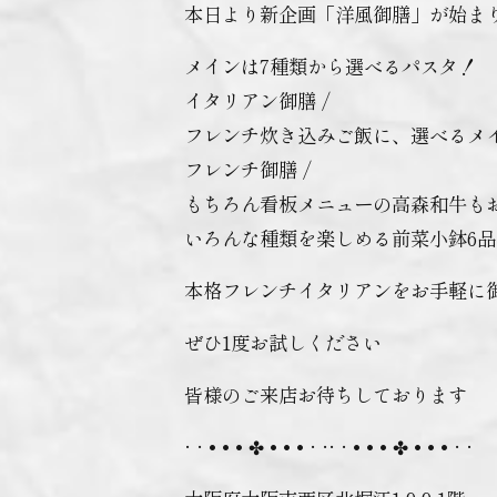
本日より新企画「洋風御膳」が始ま
メインは7種類から選べるパスタ！
イタリアン御膳 /
フレンチ炊き込みご飯に、選べるメ
フレンチ御膳 /
もちろん看板メニューの高森和牛もお
いろんな種類を楽しめる前菜小鉢6
本格フレンチイタリアンをお手軽に御
ぜひ1度お試しください
皆様のご来店お待ちしております
· · • • • ✤ • • • · ·· · • • • ✤ • • • · ·