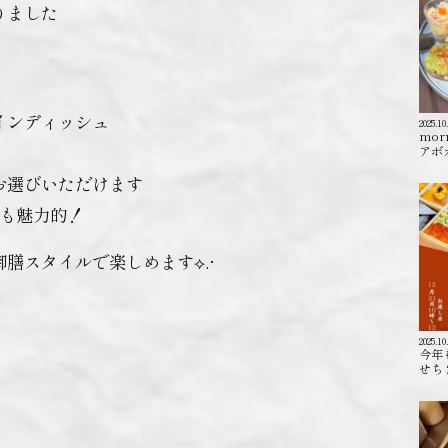
りました
インディッシュ
2025.10
mor
アボカ
選びいただけます️
品も魅力的！
膳スタイルで楽しめます⟡.·
2025.10
今年
せち 