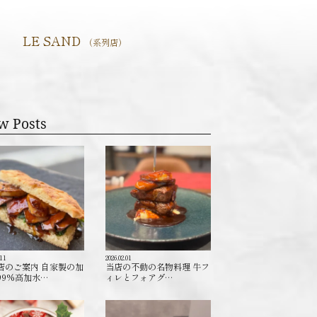
LE SAND
（系列店）
w Posts
.11
2026.02.01
店のご案内 自家製の加
当店の不動の名物料理 牛フ
99%高加水…
ィレとフォアグ…