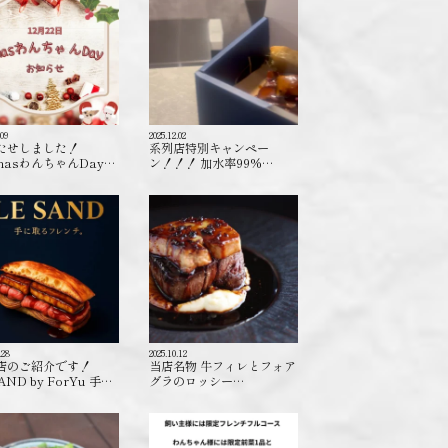
.09
2025.12.02
たせしました！
系列店特別キャンペー
masわんちゃんDay…
ン！！！ 加水率99%…
.28
2025.10.12
店のご紹介です！
当店名物 牛フィレとフォア
AND by ForYu 手…
グラのロッシー…