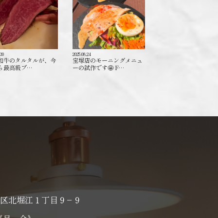
.30
2025.08.24
和牛のタルタルが、今
宝塚店のモーニングメニュ
ら最高級ブ…
ーの試作です🤩 F…
区北堀江１丁目９−９