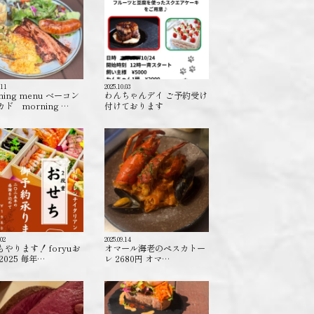
.11
2025.10.03
ning menu ベーコン
わんちゃんデイ ご予約受け
ド morning …
付けております️
.02
2025.09.14
もやります！ foryuお
オマール海老のペスカトー
2025 毎年…
レ 2680円 オマ…