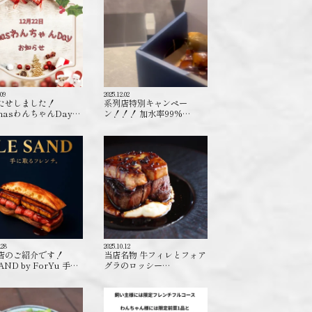
.09
2025.12.02
たせしました！
系列店特別キャンペー
masわんちゃんDay…
ン！！！ 加水率99%…
.28
2025.10.12
店のご紹介です！
当店名物 牛フィレとフォア
AND by ForYu 手…
グラのロッシー…