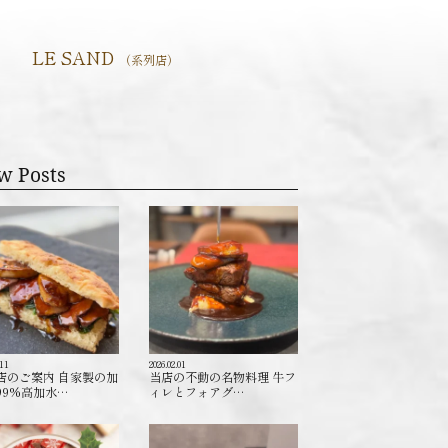
LE SAND
（系列店）
w Posts
.11
2026.02.01
店のご案内 自家製の加
当店の不動の名物料理 牛フ
99%高加水…
ィレとフォアグ…