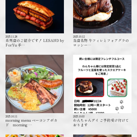
2025.11.28
2025.10.12
系列店のご紹介です！ LESAND by
当店名物 牛フィレとフォアグラの
ForYu 手…
ロッシー…
2025.10.11
2025.10.03
morning menu ベーコンアボカ
わんちゃんデイ ご予約受け付けて
ド morning …
おります️