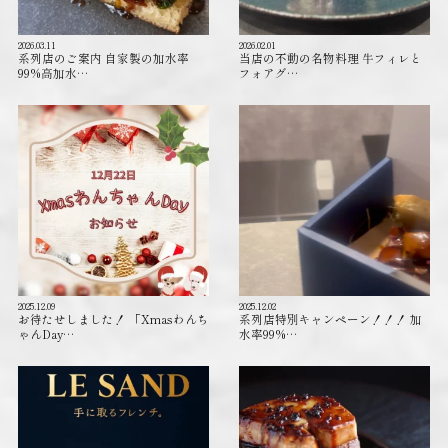
2026.03.11
2026.02.01
系列店のご案内 自家製の加水率
当店の不動の名物料理 牛フィレと
99%高加水…
フォアグ…
2025.12.09
2025.12.02
お待たせしました！ 「Xmasわんち
系列店特別キャンペーン！！！ 加
ゃんDay…
水率99%…