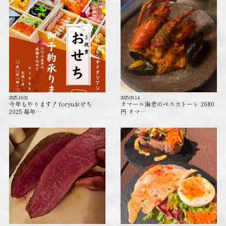
2025.10.02
2025.09.14
今年もやります！ foryuおせち
オマール海老のペスカトーレ 2680
2025 毎年…
円 オマ…