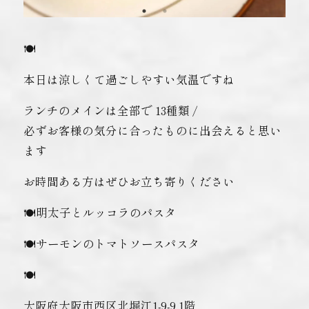
🍽
本日は涼しくて過ごしやすい気温ですね️
ランチのメインは全部で 13種類 /
必ずお客様の気分に合ったものに出会えると思い
ます
お時間ある方はぜひお立ち寄りください
🍽明太子とルッコラのパスタ
🍽サーモンのトマトソースパスタ
🍽
大阪府大阪市西区北堀江1-9-9 1階