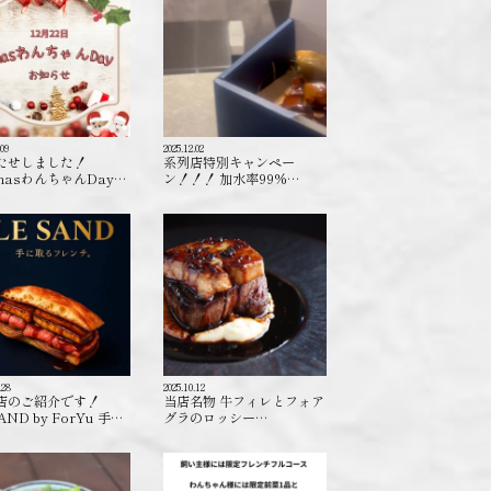
.09
2025.12.02
たせしました！
系列店特別キャンペー
masわんちゃんDay…
ン！！！ 加水率99%…
.28
2025.10.12
店のご紹介です！
当店名物 牛フィレとフォア
AND by ForYu 手…
グラのロッシー…