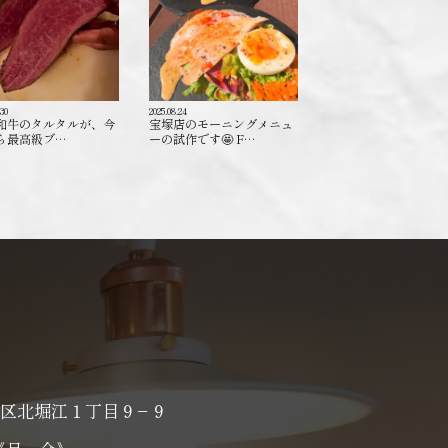
.30
2025.08.24
和牛のタルタルが、今
宝塚店のモーニングメニュ
ら最高級ブ…
ーの試作です🤩 F…
区北堀江１丁目９−９