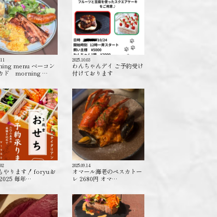
.11
2025.10.03
ning menu ベーコン
わんちゃんデイ ご予約受け
ド morning …
付けております️
.02
2025.09.14
もやります！ foryuお
オマール海老のペスカトー
2025 毎年…
レ 2680円 オマ…