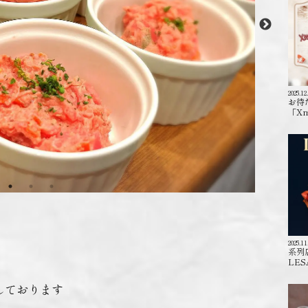
2025.12
お待
「X
2025.11
系列
LES
ております️