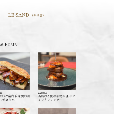
LE SAND
（系列店）
w Posts
.11
2026.02.01
店のご案内 自家製の加
当店の不動の名物料理 牛フ
99%高加水…
ィレとフォアグ…