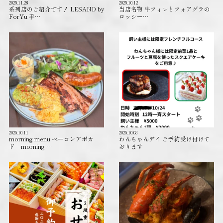
2025.11.28
2025.10.12
系列店のご紹介です！ LESAND by
当店名物 牛フィレとフォアグラの
ForYu 手…
ロッシー…
2025.10.11
2025.10.03
morning menu ベーコンアボカ
わんちゃんデイ ご予約受け付けて
ド morning …
おります️