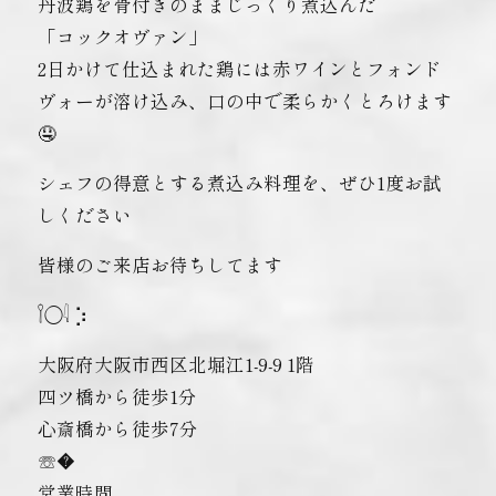
丹波鶏を骨付きのままじっくり煮込んだ
「コックオヴァン」
2日かけて仕込まれた鶏には赤ワインとフォンド
ヴォーが溶け込み、口の中で柔らかくとろけます
🤤
シェフの得意とする煮込み料理を、ぜひ1度お試
しください
皆様のご来店お待ちしてます
𓌉◯𓇋 ‎⡱‎
大阪府大阪市西区北堀江1-9-9 1階
四ツ橋から徒歩1分
心斎橋から徒歩7分
☏�
営業時間