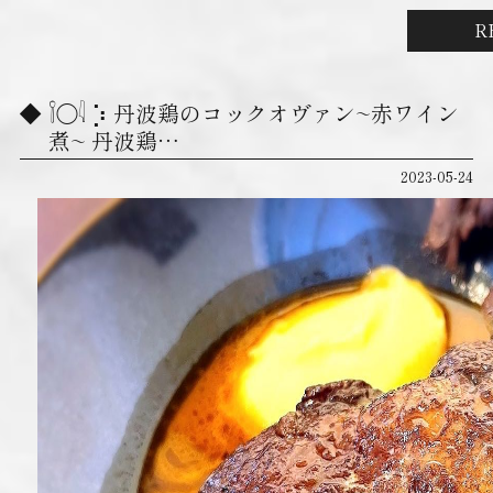
R
𓌉◯𓇋 ‎⡱‎ 丹波鶏のコックオヴァン~赤ワイン
煮~ 丹波鶏…
2023-05-24