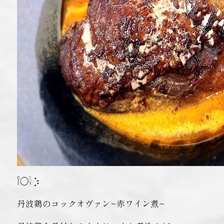
𓌉◯𓇋 ‎⡱‎
丹波鶏のコックオヴァン~赤ワイン煮~