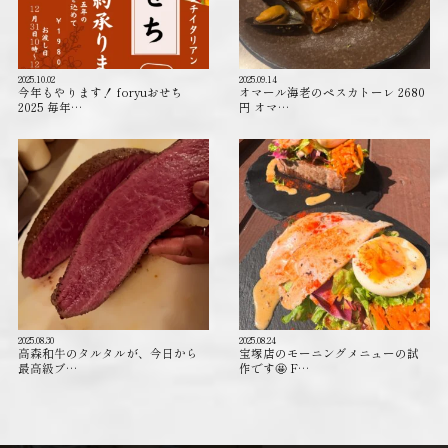
2025.10.02
2025.09.14
今年もやります！ foryuおせち
オマール海老のペスカトーレ 2680
2025 毎年…
円 オマ…
2025.08.30
2025.08.24
高森和牛のタルタルが、今日から
宝塚店のモーニングメニューの試
最高級ブ…
作です🤩 F…