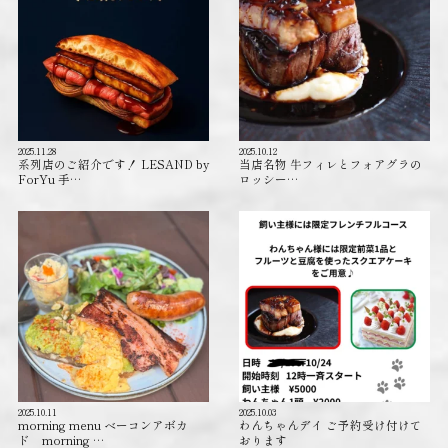
2025.11.28
2025.10.12
系列店のご紹介です！ LESAND by
当店名物 牛フィレとフォアグラの
ForYu 手…
ロッシー…
2025.10.11
2025.10.03
morning menu ベーコンアボカ
わんちゃんデイ ご予約受け付けて
ド morning …
おります️