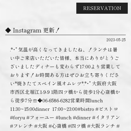
RESERVATION
Instagram 更新！
2023-05-25
.*･ﾟ気温が高くなってきましたね、！ランチは暑
い中ご来店いただいた皆様、本当にありがとうご
ざいましたディナーも変わらず17:00より営業して
おります！お時間ある方はぜひお立ち寄りくださ
い*焼きたてスペイン風オムレツ*.*･ﾟ大阪府大阪
市西区北堀江1-9-9 1階四ツ橋から徒歩1分心斎橋か
ら徒歩7分☏�06-6586-6282営業時間lunch ︎
11:30~15:00dinner ︎ 17:00~23:00#bistro #ビストロ
#foryu #フォーユー #lunch #dinner #イタリアン
#フレンチ #大阪 #心斎橋 #四ツ橋 #大阪ランチ #