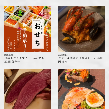
2025.10.02
2025.09.14
今年もやります！ foryuおせち
オマール海老のペスカトーレ 2680
2025 毎年…
円 オマ…