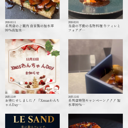
2026.03.11
2026.02.01
系列店のご案内 自家製の加水率
当店の不動の名物料理 牛フィレと
99%高加水…
フォアグ…
2025.12.09
2025.12.02
お待たせしました！ 「Xmasわんち
系列店特別キャンペーン！！！ 加
ゃんDay…
水率99%…