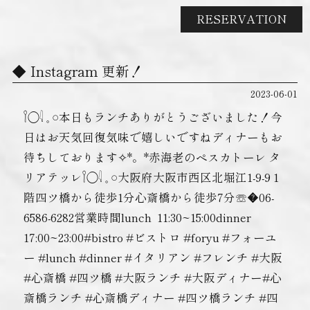
RESERVATION
Instagram 更新！
2023-06-01
𓌉◯𓇋 𓈒 𓏸本日もランチありがとうございました！今
日はお天気回復気味で嬉しいですねディナーもお
待ちしております✧︎*。*赤海老のペスカトーレ タ
リアテッレ𓌉◯𓇋 𓈒 𓏸大阪府大阪市西区北堀江1-9-9 1
階四ツ橋から徒歩1分心斎橋から徒歩7分☏�06-
6586-6282営業時間lunch ︎ 11:30~15:00dinner ︎
17:00~23:00#bistro #ビストロ #foryu #フォーユ
ー #lunch #dinner #イタリアン #フレンチ #大阪
#心斎橋 #四ツ橋 #大阪ランチ #大阪ディナー#心
斎橋ランチ #心斎橋ディナー #四ツ橋ランチ #四