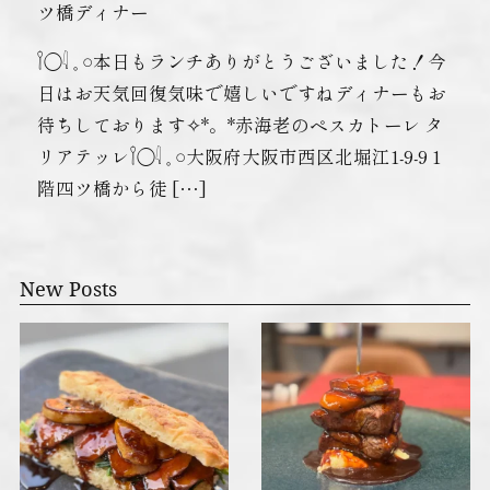
ツ橋ディナー
𓌉◯𓇋 𓈒 𓏸本日もランチありがとうございました！今
日はお天気回復気味で嬉しいですねディナーもお
待ちしております✧︎*。*赤海老のペスカトーレ タ
リアテッレ𓌉◯𓇋 𓈒 𓏸大阪府大阪市西区北堀江1-9-9 1
階四ツ橋から徒 […]
New Posts