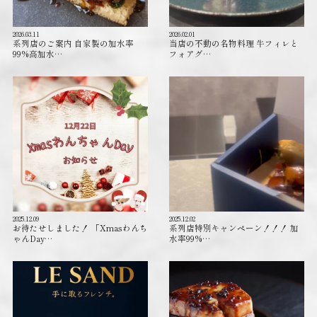
2026.03.11
2026.02.01
系列店のご案内 自家製の加水率
当店の不動の名物料理 牛フィレと
99%高加水…
フォアグ…
2025.12.09
2025.12.02
お待たせしました！ 「Xmasわんち
系列店特別キャンペーン！！！ 加
ゃんDay…
水率99%…