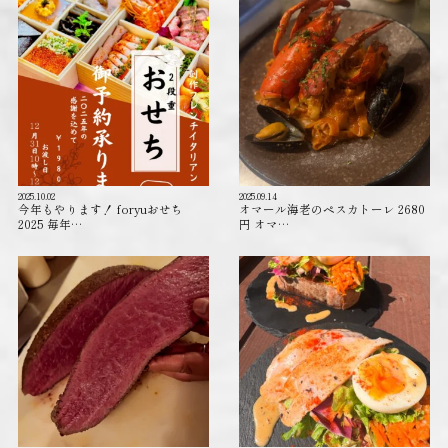
2025.10.02
2025.09.14
今年もやります！ foryuおせち
オマール海老のペスカトーレ 2680
2025 毎年…
円 オマ…