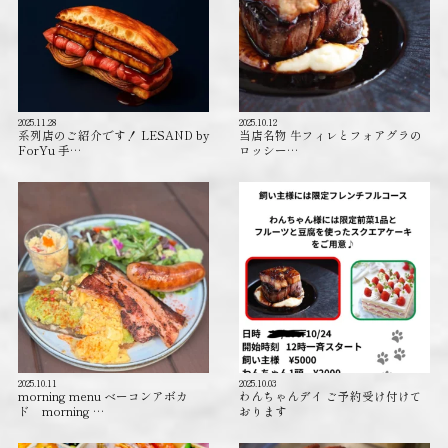
2025.11.28
2025.10.12
系列店のご紹介です！ LESAND by
当店名物 牛フィレとフォアグラの
ForYu 手…
ロッシー…
2025.10.11
2025.10.03
morning menu ベーコンアボカ
わんちゃんデイ ご予約受け付けて
ド morning …
おります️