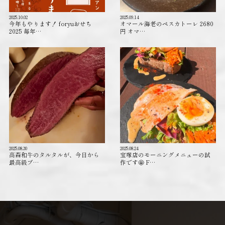
2025.10.02
2025.09.14
今年もやります！ foryuおせち
オマール海老のペスカトーレ 2680
2025 毎年…
円 オマ…
2025.08.30
2025.08.24
高森和牛のタルタルが、今日から
宝塚店のモーニングメニューの試
最高級ブ…
作です🤩 F…