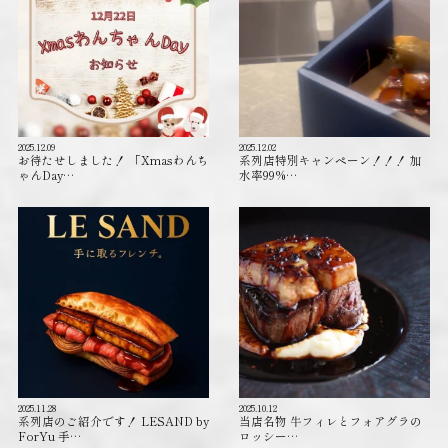
2025.12.09
2025.12.02
お待たせしました！ 「Xmasわんち
系列店特別キャンペーン！！！ 加
ゃんDay…
水率99%…
2025.11.28
2025.10.12
系列店のご紹介です！ LESAND by
当店名物 牛フィレとフォアグラの
ForYu 手…
ロッシー…