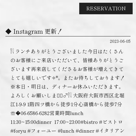
RESERVATION
Instagram 更新！
2023-06-05
𓌉𓇋 ‎ランチありがとうございました今日はたくさん
のお客様にご来店いただいて、皆様ありがとうご
ざいます️再来店してくださるお客様が増えてきて
とても嬉しいです✧︎*。またお待ちしております！
※本日・明日は、ディナーお休みいただきます。
よろしくお願いします🏼‍♂️𓌉𓇋 ‎大阪府大阪市西区北堀
江1-9-9 1階四ツ橋から徒歩1分心斎橋から徒歩7分
☏�06-6586-6282営業時間lunch ︎
11:30~15:00dinner ︎ 17:00~23:00#bistro #ビストロ
#foryu #フォーユー #lunch #dinner #イタリアン