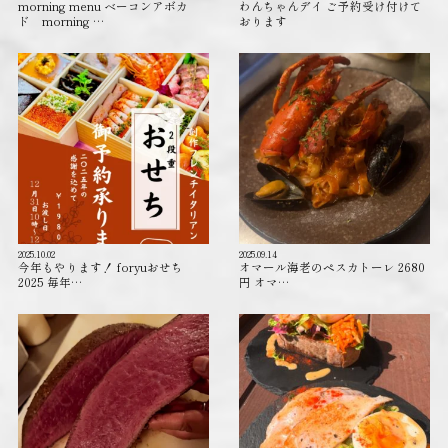
morning menu ベーコンアボカ
わんちゃんデイ ご予約受け付けて
ド morning …
おります️
2025.10.02
2025.09.14
今年もやります！ foryuおせち
オマール海老のペスカトーレ 2680
2025 毎年…
円 オマ…