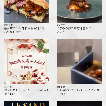
2026.03.11
2026.02.01
系列店のご案内 自家製の加水率
当店の不動の名物料理 牛フィレと
99%高加水…
フォアグ…
2025.12.09
2025.12.02
お待たせしました！ 「Xmasわんち
系列店特別キャンペーン！！！ 加
ゃんDay…
水率99%…