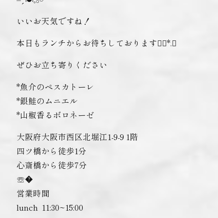
いいお天気ですね！
本日もランチからお待ちしております❁⃘*.ﾟ
ぜひお立ち寄りください
*魚介のペスカトーレ
*銀鮭のムニエル
*山椒香るボロネーゼ
大阪府大阪市西区北堀江1-9-9 1階
四ツ橋から徒歩1分
心斎橋から徒歩7分
☏�
営業時間
lunch ︎ 11:30~15:00