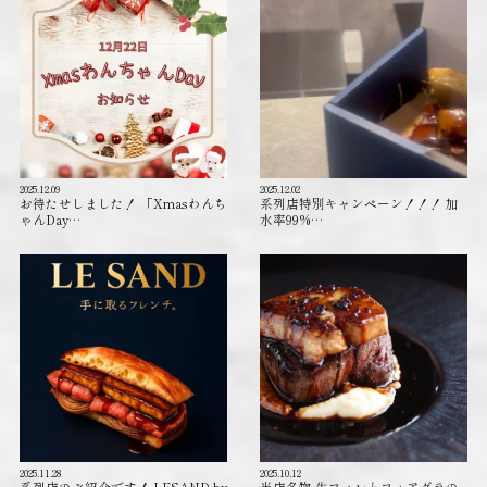
2025.12.09
2025.12.02
お待たせしました！ 「Xmasわんち
系列店特別キャンペーン！！！ 加
ゃんDay…
水率99%…
2025.11.28
2025.10.12
系列店のご紹介です！ LESAND by
当店名物 牛フィレとフォアグラの