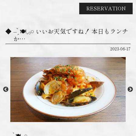
RESERVATION
– ̗̀ 🍽𓈒𓂂𓏸 いいお天気ですね！ 本日もランチ
か…
2023-06-17
– ̗̀ 🍽𓈒𓂂𓏸