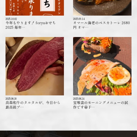
2025.10.02
2025.09.14
今年もやります！ foryuおせち
オマール海老のペスカトーレ 2680
2025 毎年…
円 オマ…
2025.08.30
2025.08.24
高森和牛のタルタルが、今日から
宝塚店のモーニングメニューの試
最高級ブ…
作です🤩 F…