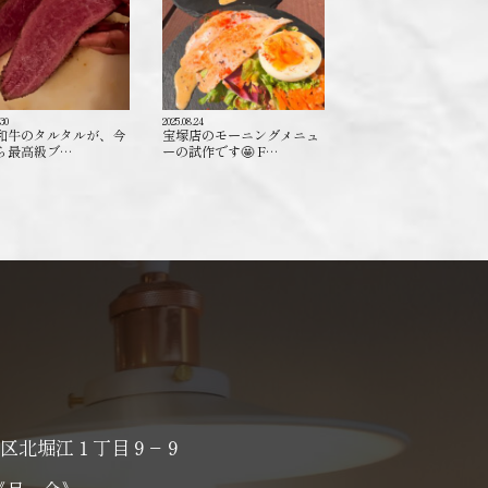
.30
2025.08.24
和牛のタルタルが、今
宝塚店のモーニングメニュ
ら最高級ブ…
ーの試作です🤩 F…
区北堀江１丁目９−９