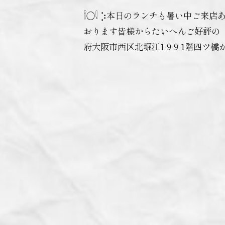
𓌉◯𓇋 ‎⡱‎本日のランチも暑い中
おります️皆様からたいへんご好評の「高
府大阪市西区北堀江1-9-9 1階四ツ橋か