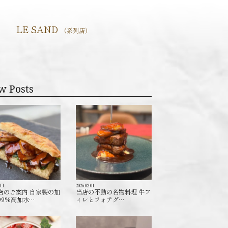
LE SAND
（系列店）
w Posts
.11
2026.02.01
店のご案内 自家製の加
当店の不動の名物料理 牛フ
99%高加水…
ィレとフォアグ…