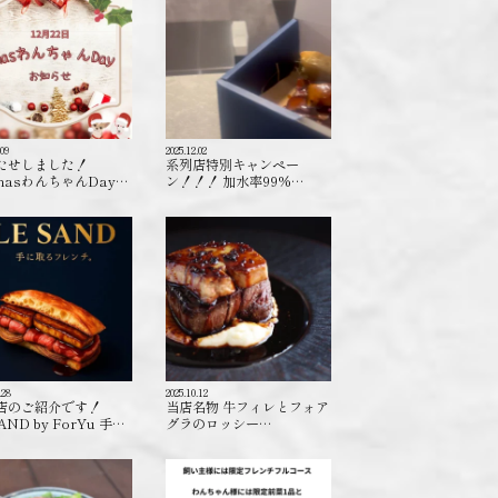
.09
2025.12.02
たせしました！
系列店特別キャンペー
masわんちゃんDay…
ン！！！ 加水率99%…
.28
2025.10.12
店のご紹介です！
当店名物 牛フィレとフォア
AND by ForYu 手…
グラのロッシー…