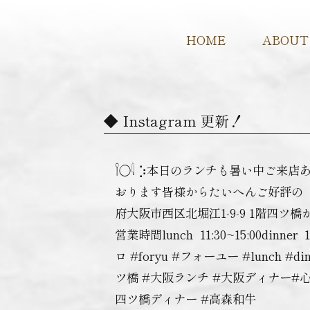
HOME
ABOUT
Instagram 更新！
𓌉◯𓇋 ‎⡱‎本日のランチも暑い中
おります️皆様からたいへんご好評の「高
府大阪市西区北堀江1-9-9 1階四ツ橋か
営業時間lunch ︎ 11:30~15:00dinn
ロ #foryu #フォーユー #lunch 
ツ橋 #大阪ランチ #大阪ディナー#
四ツ橋ディナー #高森和牛