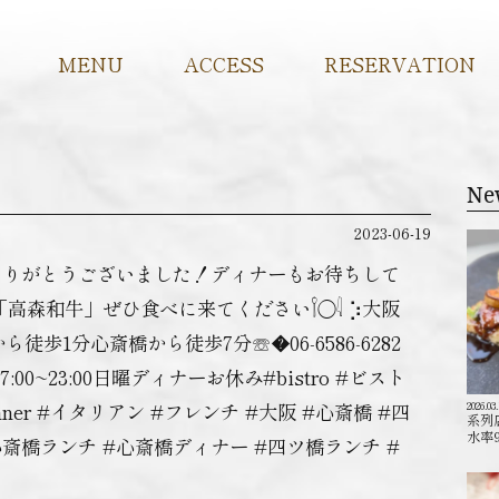
MENU
ACCESS
RESERVATION
Ne
2023-06-19
ご来店ありがとうございました！ディナーもお待ちして
森和牛」ぜひ食べに来てください𓌉◯𓇋 ‎⡱‎大阪
ら徒歩1分心斎橋から徒歩7分☏�06-6586-6282
er ︎ 17:00~23:00日曜ディナーお休み#bistro #ビスト
#dinner #イタリアン #フレンチ #大阪 #心斎橋 #四
2026.03
系列
水率
心斎橋ランチ #心斎橋ディナー #四ツ橋ランチ #