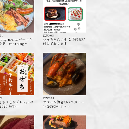
.11
2025.10.03
ning menu ベーコン
わんちゃんデイ ご予約受け
ド morning …
付けております️
.02
2025.09.14
もやります！ foryuお
オマール海老のペスカトー
2025 毎年…
レ 2680円 オマ…