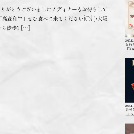
ご来店ありがとうございました！ディナーもお待ちして
森和牛」ぜひ食べに来てください𓌉◯𓇋 ‎⡱‎大阪
ら徒歩1 […]
2025.12
お待
「X
2025.11
系列
LES