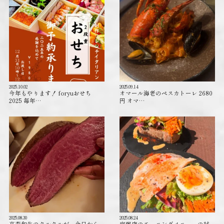
2025.10.02
2025.09.14
今年もやります！ foryuおせち
オマール海老のペスカトーレ 2680
2025 毎年…
円 オマ…
2025.08.30
2025.08.24
高森和牛のタルタルが、今日から
宝塚店のモーニングメニューの試