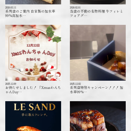
2026.03.11
2026.02.01
系列店のご案内 自家製の加水率
当店の不動の名物料理 牛フィレと
99%高加水…
フォアグ…
2025.12.09
2025.12.02
お待たせしました！ 「Xmasわんち
系列店特別キャンペーン！！！ 加
ゃんDay…
水率99%…