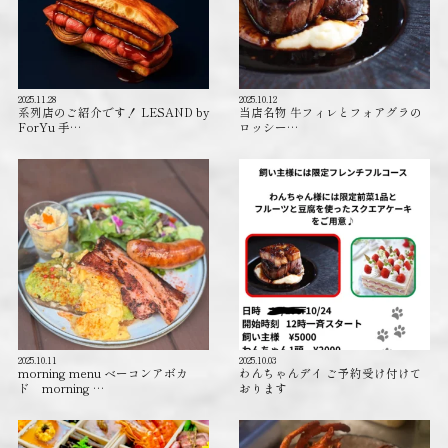
2025.11.28
2025.10.12
系列店のご紹介です！ LESAND by
当店名物 牛フィレとフォアグラの
ForYu 手…
ロッシー…
2025.10.11
2025.10.03
morning menu ベーコンアボカ
わんちゃんデイ ご予約受け付けて
ド morning …
おります️