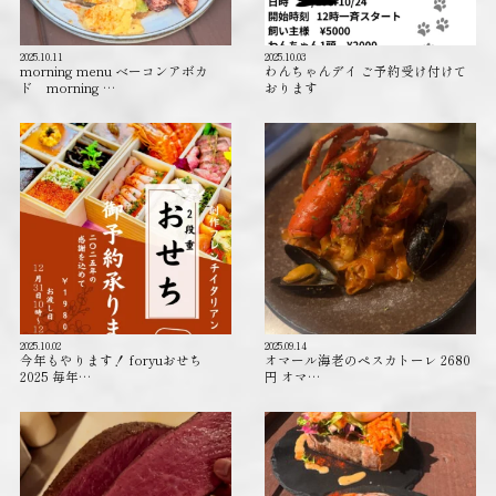
2025.10.11
2025.10.03
morning menu ベーコンアボカ
わんちゃんデイ ご予約受け付けて
ド morning …
おります️
2025.10.02
2025.09.14
今年もやります！ foryuおせち
オマール海老のペスカトーレ 2680
2025 毎年…
円 オマ…