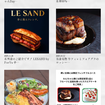
ゃんDay…
水率99%…
2025.11.28
2025.10.12
系列店のご紹介です！ LESAND by
当店名物 牛フィレとフォアグラの
ForYu 手…
ロッシー…