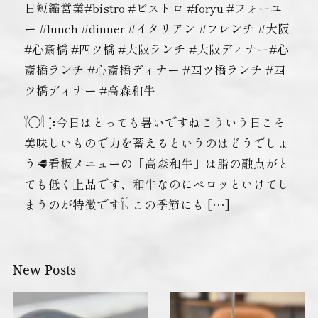
日短縮営業#bistro #ビストロ #foryu #フォーユ
ー #lunch #dinner #イタリアン #フレンチ #大阪
#心斎橋 #四ツ橋 #大阪ランチ #大阪ディナー#心
斎橋ランチ #心斎橋ディナー #四ツ橋ランチ #四
ツ橋ディナー #高森和牛
𓌉◯𓇋 ‎⡱‎今日はとっても暑いですねこういう日こそ
美味しいもので力を蓄えるというのはどうでしょ
う🥩看板メニューの「高森和牛」は脂の融点がと
ても低く上品です、和牛なのにペロッといけてし
まうのが特徴です𓌉𓇋 ‎この季節にも […]
New Posts