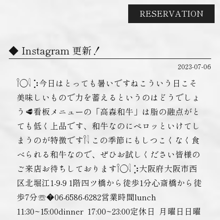
RESERVATION
Instagram 更新！
2023-07-06
𓌉◯𓇋 ‎⡱‎今日はとっても暑いですねこういう日こそ
美味しいもので力を蓄えるというのはどうでしょ
う🥩看板メニューの「高森和牛」は脂の融点がと
ても低く上品です、和牛なのにペロッといけてし
まうのが特徴です𓌉𓇋 ‎この季節にもしつこくなく食
べられる和牛なので、ぜひお試しください皆様の
ご来店お待ちしております𓌉◯𓇋 ‎⡱‎大阪府大阪市西
区北堀江1-9-9 1階四ツ橋から徒歩1分心斎橋から徒
歩7分☏�06-6586-6282営業時間lunch ︎
11:30~15:00dinner ︎ 17:00~23:00定休日 ︎ 月曜日日曜