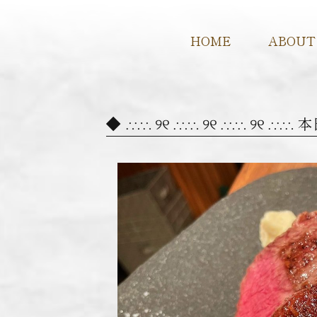
HOME
ABOUT
∴∵∴ ୨୧ ∴∵∴ ୨୧ ∴∵∴ ୨