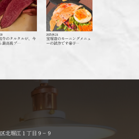
.30
2025.08.24
和牛のタルタルが、今
宝塚店のモーニングメニュ
ら最高級ブ…
ーの試作です🤩 F…
区北堀江１丁目９−９