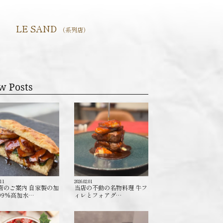
LE SAND
（系列店）
w Posts
.11
2026.02.01
店のご案内 自家製の加
当店の不動の名物料理 牛フ
99%高加水…
ィレとフォアグ…