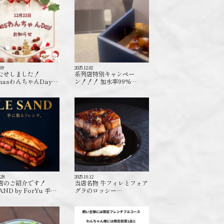
.09
2025.12.02
たせしました！
系列店特別キャンペー
masわんちゃんDay…
ン！！！ 加水率99%…
.28
2025.10.12
店のご紹介です！
当店名物 牛フィレとフォア
AND by ForYu 手…
グラのロッシー…