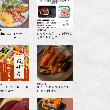
.11
2025.10.03
ning menu ベーコン
わんちゃんデイ ご予約受け
ド morning …
付けております️
.02
2025.09.14
もやります！ foryuお
オマール海老のペスカトー
2025 毎年…
レ 2680円 オマ…