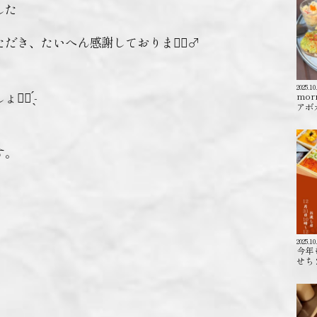
した
き、たいへん感謝しております🏼‍♂️
2025.10
 ̖́-‬
mor
アボカ
す。
2025.10
今年
せち 