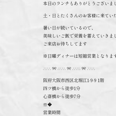
本日のランチもありがとうございま
土・日とたくさんのお客様に来ていただ
暑い日が続いているので、
美味しいご飯で栄養を蓄えていきましょう🏻
ご来店お待ちしてます️
※日曜ディナーは短縮営業となりま
∴∵∴ ୨୧ ∴∵∴ ୨୧ ∴∵∴ ୨୧ ∴∵∴
阪府大阪市西区北堀江1-9-9 1階
四ツ橋から徒歩1分
心斎橋から徒歩7分
☏�
営業時間