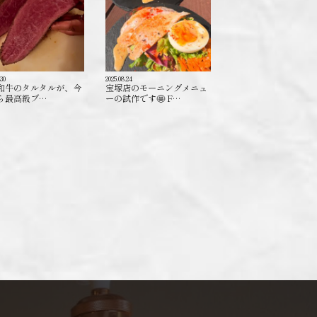
.30
2025.08.24
和牛のタルタルが、今
宝塚店のモーニングメニュ
ら最高級ブ…
ーの試作です🤩 F…