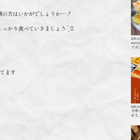
調の方はいかがでしょうか…！
り食べていきましょう- ̗̀ 🏻
2025.10
mor
アボカ
てます️
2025.10
今年
せち 