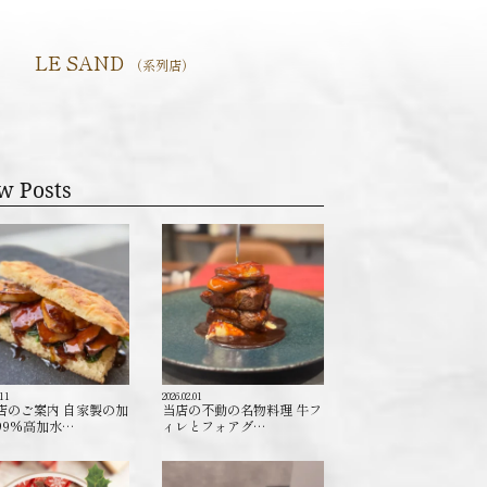
LE SAND
（系列店）
w Posts
.11
2026.02.01
店のご案内 自家製の加
当店の不動の名物料理 牛フ
99%高加水…
ィレとフォアグ…