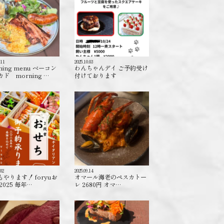
.11
2025.10.03
ning menu ベーコン
わんちゃんデイ ご予約受け
ド morning …
付けております️
.02
2025.09.14
もやります！ foryuお
オマール海老のペスカトー
2025 毎年…
レ 2680円 オマ…