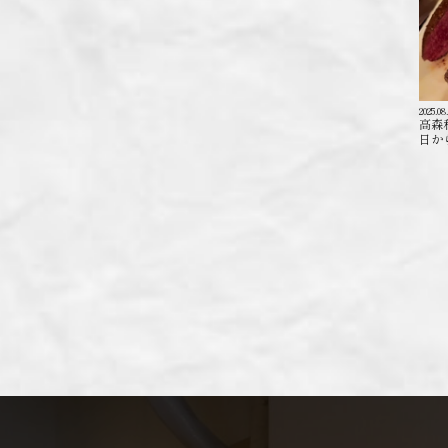
2025.08
高森
日か