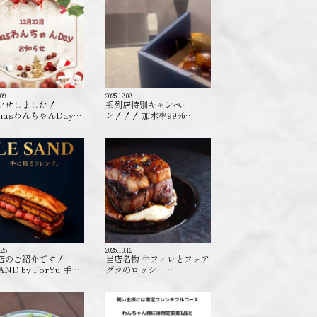
.09
2025.12.02
たせしました！
系列店特別キャンペー
masわんちゃんDay…
ン！！！ 加水率99%…
.28
2025.10.12
店のご紹介です！
当店名物 牛フィレとフォア
AND by ForYu 手…
グラのロッシー…