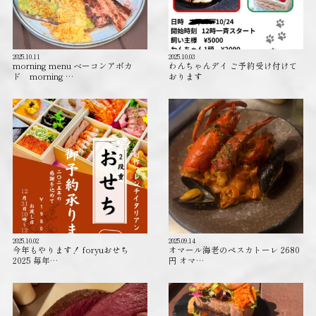
2025.10.11
2025.10.03
morning menu ベーコンアボカ
わんちゃんデイ ご予約受け付けて
ド morning …
おります️
2025.10.02
2025.09.14
今年もやります！ foryuおせち
オマール海老のペスカトーレ 2680
2025 毎年…
円 オマ…