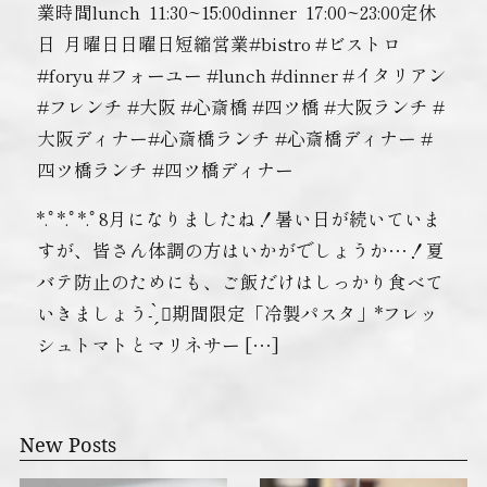
業時間lunch ︎ 11:30~15:00dinner ︎ 17:00~23:00定休
日 ︎ 月曜日日曜日短縮営業#bistro #ビストロ
#foryu #フォーユー #lunch #dinner #イタリアン
#フレンチ #大阪 #心斎橋 #四ツ橋 #大阪ランチ #
大阪ディナー#心斎橋ランチ #心斎橋ディナー #
四ツ橋ランチ #四ツ橋ディナー
*.ﾟ*.ﾟ*.ﾟ8月になりましたね！暑い日が続いていま
すが、皆さん体調の方はいかがでしょうか…！夏
バテ防止のためにも、ご飯だけはしっかり食べて
いきましょう- ̗̀ 🏻期間限定「冷製パスタ」*フレッ
シュトマトとマリネサー […]
New Posts