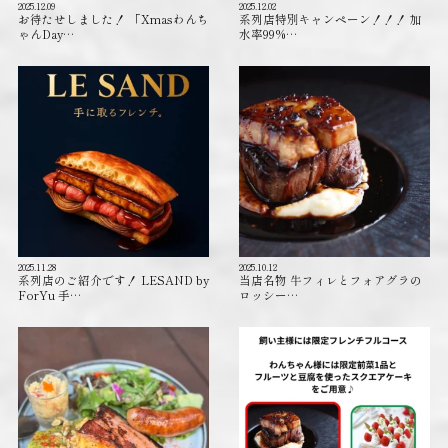
2025.12.09
2025.12.02
お待たせしました！ 「Xmasわんち
系列店特別キャンペーン！！！ 加
ゃんDay…
水率99%…
2025.11.28
2025.10.12
系列店のご紹介です！ LESAND by
当店名物 牛フィレとフォアグラの
ForYu 手…
ロッシー…