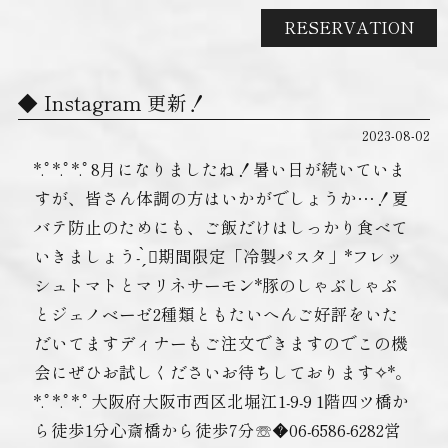
RESERVATION
Instagram 更新！
2023-08-02
*.ﾟ*.ﾟ*.ﾟ8月になりましたね！暑い日が続いていま
すが、皆さん体調の方はいかがでしょうか…！夏
バテ防止のためにも、ご飯だけはしっかり食べて
いきましょう- ̗̀ 🏻期間限定「冷製パスタ」*フレッ
シュトマトとマリネサーモン*豚のしゃぶしゃぶ
とジェノベーゼ2種類ともたいへんご好評をいた
だいてます️ディナーもご注文できますのでこの機
会にぜひお試しくださいお待ちしております✧︎*。
*.ﾟ*.ﾟ*.ﾟ大阪府大阪市西区北堀江1-9-9 1階四ツ橋か
ら徒歩1分心斎橋から徒歩7分☏�06-6586-6282営