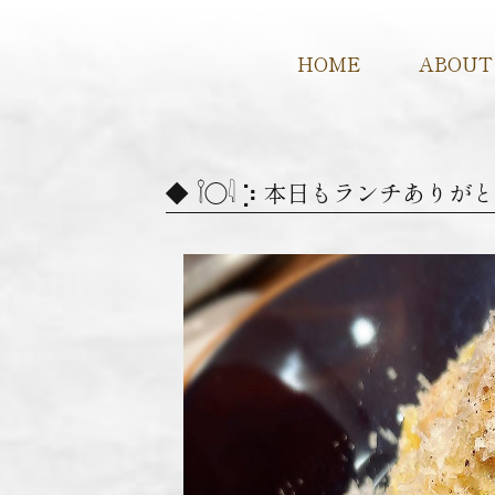
HOME
ABOUT
𓌉◯𓇋 ‎⡱‎ 本日もランチあ