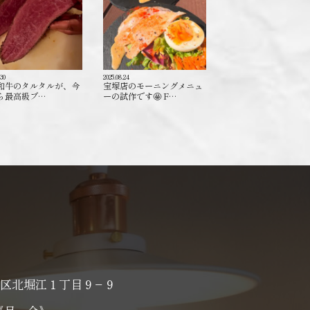
.30
2025.08.24
和牛のタルタルが、今
宝塚店のモーニングメニュ
ら最高級ブ…
ーの試作です🤩 F…
区北堀江１丁目９−９