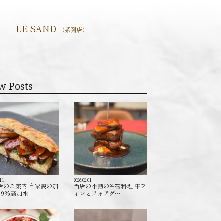
LE SAND
（系列店）
w Posts
.11
2026.02.01
店のご案内 自家製の加
当店の不動の名物料理 牛フ
99%高加水…
ィレとフォアグ…