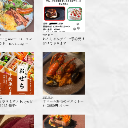
.11
2025.10.03
ning menu ベーコン
わんちゃんデイ ご予約受け
ド morning …
付けております️
.02
2025.09.14
もやります！ foryuお
オマール海老のペスカトー
2025 毎年…
レ 2680円 オマ…