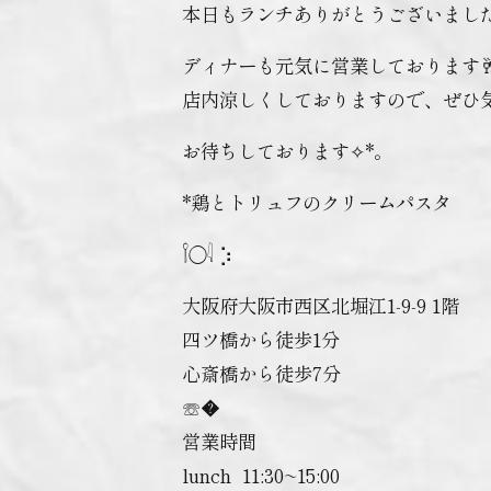
本日もランチありがとうございまし
ディナーも元気に営業しております
店内涼しくしておりますので、ぜひ
お待ちしております✧︎*。
*鶏とトリュフのクリームパスタ
𓌉◯𓇋 ‎⡱‎
大阪府大阪市西区北堀江1-9-9 1階
四ツ橋から徒歩1分
心斎橋から徒歩7分
☏�
営業時間
lunch ︎ 11:30~15:00