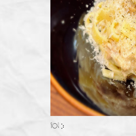
𓌉◯𓇋 ‎⡱‎