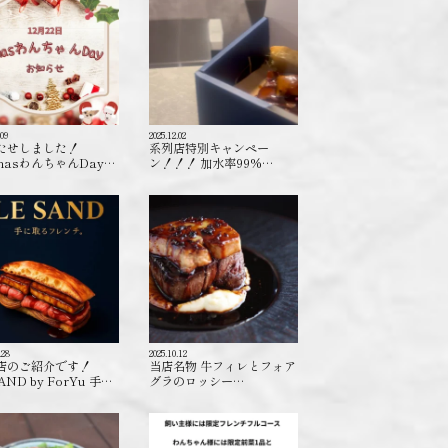
.09
2025.12.02
たせしました！
系列店特別キャンペー
masわんちゃんDay…
ン！！！ 加水率99%…
.28
2025.10.12
店のご紹介です！
当店名物 牛フィレとフォア
AND by ForYu 手…
グラのロッシー…