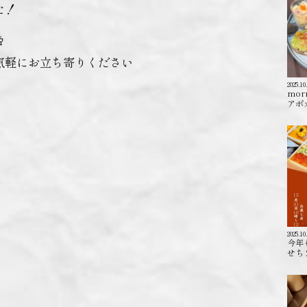
た！

気軽にお立ち寄りください
2025.10
mor
アボカ
2025.10
今年
せち 