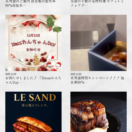
系列店のご案内 自家製の加水率
当店の不動の名物料理 牛フィレと
99%高加水…
フォアグ…
2025.12.09
2025.12.02
お待たせしました！ 「Xmasわんち
系列店特別キャンペーン！！！ 加
ゃんDay…
水率99%…