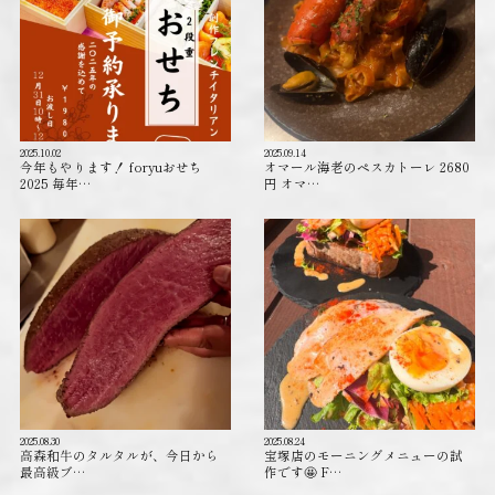
2025.10.02
2025.09.14
今年もやります！ foryuおせち
オマール海老のペスカトーレ 2680
2025 毎年…
円 オマ…
2025.08.30
2025.08.24
高森和牛のタルタルが、今日から
宝塚店のモーニングメニューの試
最高級ブ…
作です🤩 F…