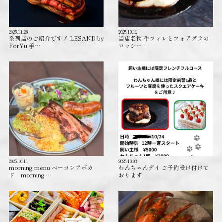
2025.11.28
2025.10.12
系列店のご紹介です！ LESAND by
当店名物 牛フィレとフォアグラの
ForYu 手…
ロッシー…
2025.10.11
2025.10.03
morning menu ベーコンアボカ
わんちゃんデイ ご予約受け付けて
ド morning …
おります️