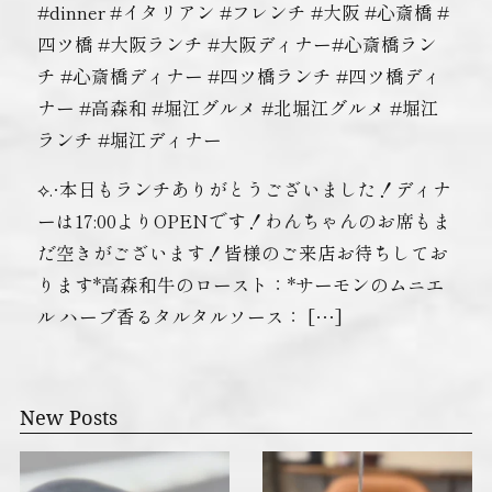
#dinner #イタリアン #フレンチ #大阪 #心斎橋 #
四ツ橋 #大阪ランチ #大阪ディナー#心斎橋ラン
チ #心斎橋ディナー #四ツ橋ランチ #四ツ橋ディ
ナー #高森和 #堀江グルメ #北堀江グルメ #堀江
ランチ #堀江ディナー
⟡.·本日もランチありがとうございました！ディナ
ーは17:00よりOPENです！わんちゃんのお席もま
だ空きがございます！皆様のご来店お待ちしてお
ります*高森和牛のロースト：*サーモンのムニエ
ル ハーブ香るタルタルソース： […]
New Posts