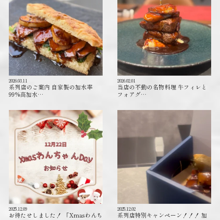
2026.03.11
2026.02.01
系列店のご案内 自家製の加水率
当店の不動の名物料理 牛フィレと
99%高加水…
フォアグ…
2025.12.09
2025.12.02
お待たせしました！ 「Xmasわんち
系列店特別キャンペーン！！！ 加