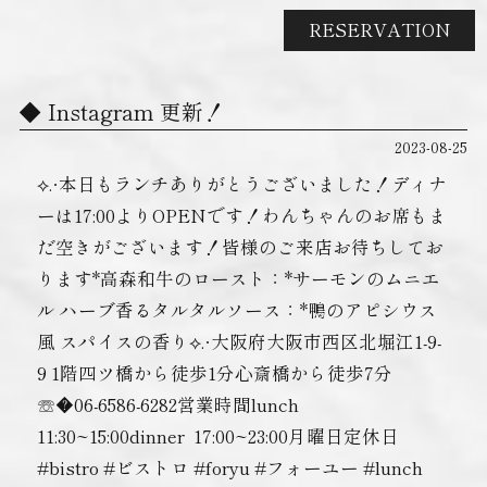
RESERVATION
Instagram 更新！
2023-08-25
⟡.·本日もランチありがとうございました！ディナ
ーは17:00よりOPENです！わんちゃんのお席もま
だ空きがございます！皆様のご来店お待ちしてお
ります*高森和牛のロースト：*サーモンのムニエ
ル ハーブ香るタルタルソース：*鴨のアピシウス
風 スパイスの香り⟡.·大阪府大阪市西区北堀江1-9-
9 1階四ツ橋から徒歩1分心斎橋から徒歩7分
☏�06-6586-6282営業時間lunch ︎
11:30~15:00dinner ︎ 17:00~23:00月曜日定休日
#bistro #ビストロ #foryu #フォーユー #lunch