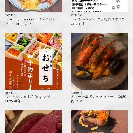
2025.10.11
2025.10.03
morning menu ベーコンアボカ
わんちゃんデイ ご予約受け付けて
ド morning …
おります️
2025.10.02
2025.09.14
今年もやります！ foryuおせち
オマール海老のペスカトーレ 2680
2025 毎年…
円 オマ…