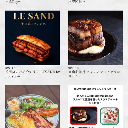
ゃんDay…
水率99%…
2025.11.28
2025.10.12
系列店のご紹介です！ LESAND by
当店名物 牛フィレとフォアグラの
ForYu 手…
ロッシー…