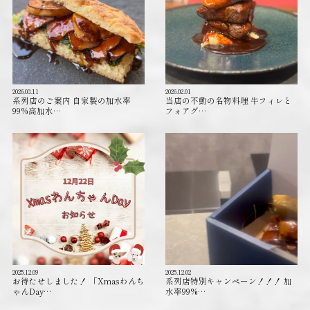
2026.03.11
2026.02.01
系列店のご案内 自家製の加水率
当店の不動の名物料理 牛フィレと
99%高加水…
フォアグ…
2025.12.09
2025.12.02
お待たせしました！ 「Xmasわんち
系列店特別キャンペーン！！！ 加
ゃんDay…
水率99%…