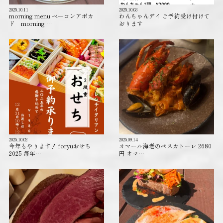
2025.10.11
2025.10.03
morning menu ベーコンアボカ
わんちゃんデイ ご予約受け付けて
ド morning …
おります️
2025.10.02
2025.09.14
今年もやります！ foryuおせち
オマール海老のペスカトーレ 2680
2025 毎年…
円 オマ…