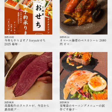
2025.10.02
2025.09.14
今年もやります！ foryuおせち
オマール海老のペスカトーレ 2680
2025 毎年…
円 オマ…
2025.08.30
2025.08.24
高森和牛のタルタルが、今日から
宝塚店のモーニングメニューの試
最高級ブ…
作です🤩 F…