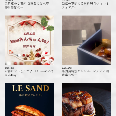
系列店のご案内 自家製の加水率
当店の不動の名物料理 牛フィレと
99%高加水…
フォアグ…
2025.12.09
2025.12.02
お待たせしました！ 「Xmasわんち
系列店特別キャンペーン！！！ 加
ゃんDay…
水率99%…