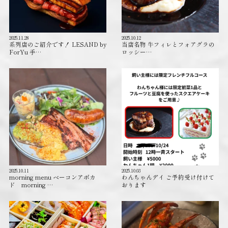
2025.11.28
2025.10.12
系列店のご紹介です！ LESAND by
当店名物 牛フィレとフォアグラの
ForYu 手…
ロッシー…
2025.10.11
2025.10.03
morning menu ベーコンアボカ
わんちゃんデイ ご予約受け付けて
ド morning …
おります️