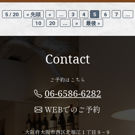
5 / 20
« 先頭
«
...
3
4
5
6
7
...
10
20
...
»
最後 »
Contact
ご予約はこちら
06-6586-6282
WEBでのご予約
大阪府大阪市西区北堀江１丁目９−９